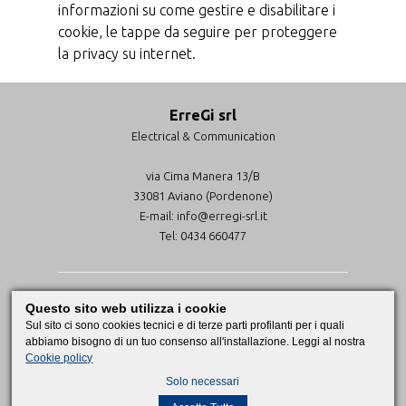
informazioni su come gestire e disabilitare i
cookie, le tappe da seguire per proteggere
la privacy su internet.
ErreGi srl
Electrical & Communication
via Cima Manera 13/B
33081 Aviano (Pordenone)
E-mail:
info@erregi-srl.it
Tel:
0434 660477
2026 ErreGi srl
Questo sito web utilizza i cookie
PI 01458790936
Sul sito ci sono cookies tecnici e di terze parti profilanti per i quali
Attestazione SOA OG11
abbiamo bisogno di un tuo consenso all'installazione. Leggi al nostra
Policy e cookies privacy
Cookie policy
IT
/
EN
Solo necessari
By Explico.biz